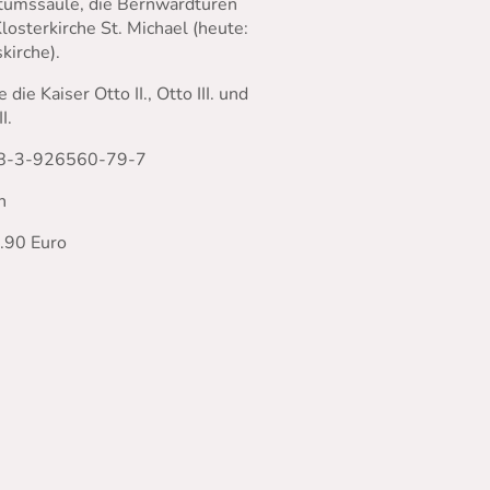
tumssäule, die Bernwardtüren
losterkirche St. Michael (heute:
kirche).
 die Kaiser Otto II., Otto III. und
I.
8-3-926560-79-7
n
4.90 Euro