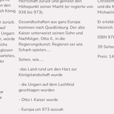
Christen
Herrschaft zurück und genießt den
on den
und die K
Höhepunkt seiner Macht (er regierte von
ich König
Michaelis
936 bis 973).
Er erlebte
Gesandtschaften aus ganz Europa
 zurück.
Heinrich I
kommen nach Quedlinburg. Der alte
auf
Kaiser unterweist seinen Sohn und
n Ungarn
ISBN 97
Nachfolger, Otto II., in die
n, würde
Regierungskunst: Regieren sei wie
ichs
39 Seite
Schach spielen.....
eglosen
artetes,
Preis: 1
Sehen, wie.....
der
-das Land rund um den Harz zur
Königslandschaft wurde
- die Ungarn auf dem Lechfeld
geschlagen wurden
ar
te
- Otto I. Kaiser wurde
- Europa um 973 aussah