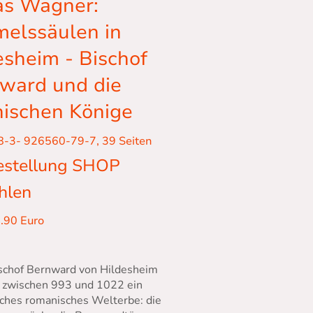
as Wagner:
elssäulen in
esheim - Bischof
ward und die
nischen Könige
8-3- 926560-79-7, 39 Seiten
estellung SHOP
hlen
4.90 Euro
schof Bernward von Hildesheim
 zwischen 993 und 1022 ein
iches romanisches Welterbe: die