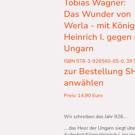
Tobias Wagner:
Das Wunder von
Werla - mit König
Heinrich I. gegen 
Ungarn
ISBN 978-3-926560-65-0, 39 
zur Bestellung 
anwählen
Preis: 14,90 Euro
Wir schreiben das Jahr 926...
... das Heer der Ungarn siegt üb
Aufgebot König Heinrich I. (er re