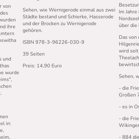
Besetzun
r von
Sehen, wie Wernigerode einmal aus zwei
Im Jahre
 des
Städte bestand und Schierke, Hasserode
Nordseek
 wurden
und der Brocken zu Wernigerode
über die 
nd ihre
gehören.
 Ämtern
Das von 
oswitha
ISBN 978-3-96226-030-9
Hilgenri
wird sei
39 Seiten
Theelach
s und
bewirtsc
ithas
Preis: 14,90 Euro
mme wurde
Sehen, wi
eims",
ischen
- die Fri
.
Großen 7
- es in O
enen
- die Fri
l in:
Wikinger
e,
- 884 di
heim,