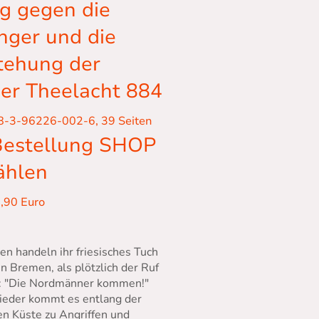
lg gegen die
nger und die
tehung der
er Theelacht 884
8-3-96226-002-6, 39 Seiten
Bestellung SHOP
ählen
4,90 Euro
en handeln ihr friesisches Tuch
 in Bremen, als plötzlich der Ruf
t: "Die Nordmänner kommen!"
eder kommt es entlang der
hen Küste zu Angriffen und