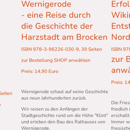
Erfo
m
Wernigerode
Wiki
- eine Reise durch
Ents
die Geschichte der
Nord
Harzstadt am Brocken
ISBN 97
ISBN 978-3-96226-030-9, 39 Seiten
zur 
zur Bestellung SHOP anwählen
anw
Preis: 14,90 Euro
Preis: 1
Wernigerode schaut auf seine Geschichte
Seiten
aus neun Jahrhunderten zurück.
Die
Fries
n
friedlich
Wir reisen zu den Anfängen der
erschall
Stadtgeschichte rund um die Höhe "Klint"
Immer wi
und erleben den Bau des Rathauses von
friesisc
Wernigerode.