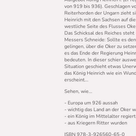
von 919 bis 936). Geschlagen v
Reiterhorden der Ungarn zieht s
Heinrich mit den Sachsen auf die
westliche Seite des Flusses Oker
Das Schicksal des Reiches steht 
Messers Schneide: Sollte es de
gelingen, über die Oker zu setze
es das Ende der Regierung Heinr
bedeuten. In dieser schier ausw
Situation geschieht etwas Unerw
das König Heinrich wie ein Wun
erscheint...
Sehen, wie...
- Europa um 926 aussah
- wichtig das Land an der Oker w
- ein König im Mittelalter regier
- aus Kriegern Ritter wurden
ISBN 978-3-926560-65-0