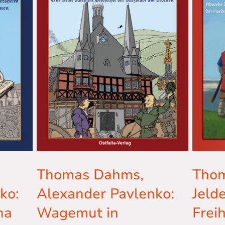
Tho
Thomas Dahms,
Jeld
ko:
Alexander Pavlenko:
Freih
ha
Wagemut in