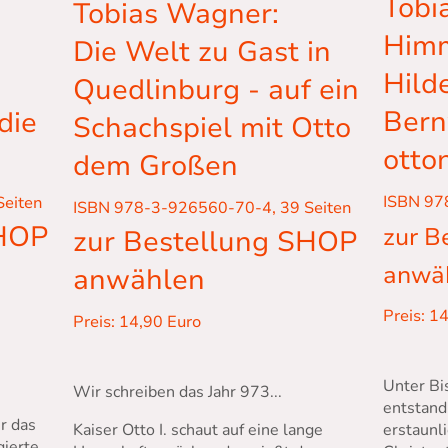
Tobi
Tobias Wagner:
Himm
Die Welt zu Gast in
Hild
Quedlinburg - auf ein
Bern
die
Schachspiel mit Otto
otto
dem Großen
ISBN 97
Seiten
ISBN 978-3-926560-70-4, 39 Seiten
SHOP
zur B
zur Bestellung SHOP
anwä
anwählen
Preis: 1
Preis: 14,90 Euro
Unter Bi
Wir schreiben das Jahr 973...
entstand
er das
erstaunl
Kaiser Otto I. schaut auf eine lange
gierte