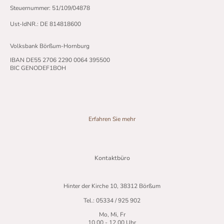
Steuernummer: 51/109/04878
Ust-IdNR.: DE 814818600
Volksbank Börßum-Hornburg
IBAN DE55 2706 2290 0064 395500
BIC GENODEF1BOH
Erfahren Sie mehr
Kontaktbüro
Hinter der Kirche 10, 38312 Börßum
Tel.: 05334 / 925 902
Mo, Mi, Fr
10.00 - 12.00 Uhr