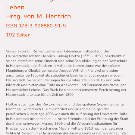
Leben.
Hrsg. von M. Hentrich
ISBN 978-3-926560-91-9
192 Seiten
Vorwort von Dr. Reimar Lacher vom Gleimhaus Halberstadt. Der
Halberstädter Johann Heinrich Ludwig Holtze (1779 – 1858) beschreibt in
seinen Memoiren seine Kindheit und seine Schulbildung an der Domschule
in Halberstadt, sein Studium in Halle (ein Kommilitone war der spätere
Magdeburger Oberbürgermeister August Wilhelm Francke) und seine
anschließende Tätigkeit als subalterner Beamter im Justizwesen wieder in
Halberstadt. Seine Schilderungen für die Jahre 1785 bis 1816 sind sehr
bildreich und bieten eine Fülle an Anekdoten und Personen des damaligen
Halberstädter Lebens. Das Buch ist eine bemerkenswerte Bereicherung der
Halberstadt-Literatur für die Zeit um 1800.
Holtze ist Schüler des Rektors Fischer und des späteren Superintendenten
Nachtigal, wird durch Gleim gefördert und erlebt die Folgen der
preußischen Niederlage 1806 wie auch die Auflösung der Universität Halle.
In Halberstadt beschreibt er u.a. seine Erlebnisse bei der Stürmung der Stadt
durch den schwarzen Herzog 1809 und die Wiederinbesitznahme für
Preußen durch die Freischar des Majors Hellwig 1813 nach der Leipziger
Schlacht. Sowohl die Organisation des Justizwesens in Halberstadt zur Zeit