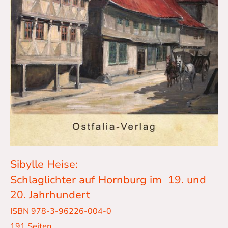
Sibylle Heise:
Schlaglichter auf Hornburg im 19. und
20. Jahrhundert
ISBN 978-3-96226-004-0
191 Seiten