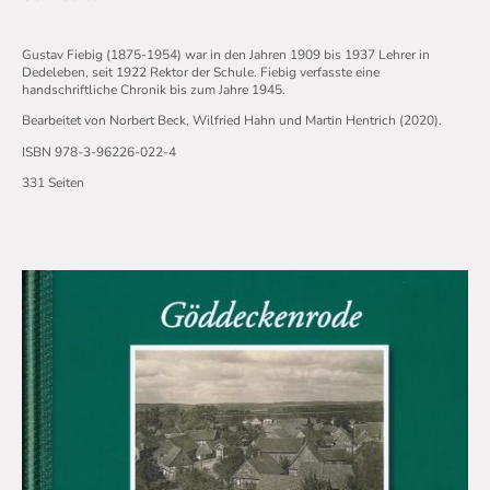
Gustav Fiebig (1875-1954) war in den Jahren 1909 bis 1937 Lehrer in
Dedeleben, seit 1922 Rektor der Schule. Fiebig verfasste eine
handschriftliche Chronik bis zum Jahre 1945.
Bearbeitet von Norbert Beck, Wilfried Hahn und Martin Hentrich (2020).
ISBN 978-3-96226-022-4
331 Seiten