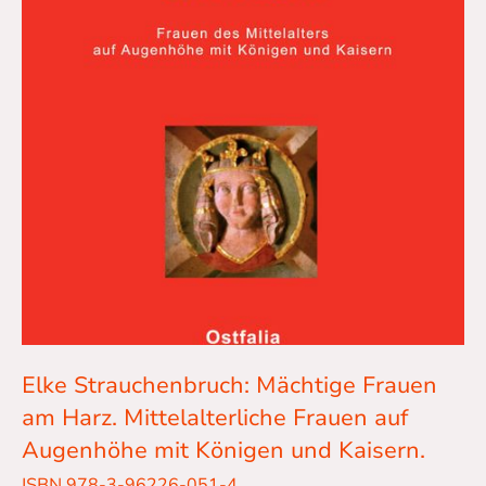
Elke Strauchenbruch: Mächtige Frauen
am Harz. Mittelalterliche Frauen auf
Augenhöhe mit Königen und Kaisern.
ISBN 978-3-96226-051-4