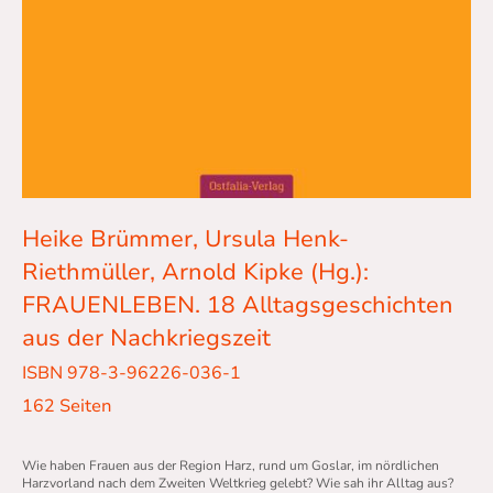
Heike Brümmer, Ursula Henk-
Riethmüller, Arnold Kipke (Hg.):
FRAUENLEBEN. 18 Alltagsgeschichten
aus der Nachkriegszeit
ISBN 978-3-96226-036-1
162 Seiten
Wie haben Frauen aus der Region Harz, rund um Goslar, im nördlichen
Harzvorland nach dem Zweiten Weltkrieg gelebt? Wie sah ihr Alltag aus?